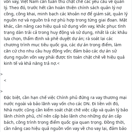
vốn vay, Việt Nam cần tuân thủ chặt chẽ các yêu cầu về quản
lý. Theo đó, trước hết cần hoàn thiện chính sách quản lý nợ
công, công khai, minh bạch các khoản nợ để giám sát, quản lý
nguồn nợ và nguồn trả nợ phù hợp trong từng giai đoạn. Mặt
khác, cần nâng cao hiệu quả sử dụng vốn vay, khắc phục tình
trạng dàn trải cả trong huy động và sử dụng, nhất là các khâu
lựa chọn, thẩm định và phê duyệt dự án; rà soát lại các
chương trình mục tiêu quốc gia, các dự án trọng điểm, làm
căn cứ cho nhu cầu huy động vốn; đảm bảo các dự án sử
dụng nguồn vốn vay phải được tín toán chặt chẽ về hiệu quả
kinh tế và khả năng trả nợ.<
>
<
>
Đặc biệt, cần hạn chế việc Chính phủ đứng ra vay thương mại
nước ngoài và bảo lãnh vay vốn cho các DN. Đi liền với đó,
Nhà nước cũng cần kiểm soát chặt chẽ việc cấp và quản lý bảo
lãnh chính phủ, chỉ nên cấp bảo lãnh cho những dự án cấp
bách, công trình trọng điểm quốc gia quan trọng. Đồng thời,
cần nâng cao hiệu quả nguồn vốn vay về cho vay lại, đảm bảo