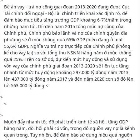
>
Đề án vay - trả nợ công giai đoạn 2013-2020 đang được Cục
Tài chính đối ngoại - Bộ Tài chính triển khai xác định rõ, để
đảm bảo mục tiêu tăng trưởng GDP khoảng 6-7%/năm trong
những năm tới, thì đến năm 2015 tổng mức nợ công của
Chính phủ, Chính phủ bảo lãnh và nợ của chính quyền địa
phương sẽ ở mức không quá 65% GDP (hiện đang ở mức
55,6% GDP). Nghĩa vụ trả nợ trực tiếp của Chính phủ (không
kể cho vay lại) so với tổng thu NSNN hàng năm ở mức không
quá 25%. Trên cơ sở đó, dự kiến mức huy động và sử dụng
vốn vay của chính phủ giai đoạn 2013-2020 sẽ liên tục tăng
nhanh từ mức huy động khoảng 297.000 tỷ đồng năm 2013
lên 437.000 tỷ đồng năm 2017 và đến năm 2020 con số đó lên
tới 563.000 tỷ đồng.<
>
<
>
Muốn đẩy nhanh tốc độ phát triển kinh tế xã hội, tăng GDP
hàng năm, đòi hỏi phải có vốn, trong đó nguồn vay nợ là kênh
quan trọng. Tuy nhiên, để đảm bảo sử dụng hiệu quả nguồn