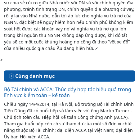
sự chia sẻ rủi ro giữa Nhà nước với DN và với chính quyền địa
phương, tránh tình trạng DN, chính quyền địa phương cứ vay,
rồi ỷ lại vào Nhà nước, dẫn tới áp lực cho nghĩa vụ trả nợ của
NSNN, đặc biệt sẽ nguy hiểm hơn nếu Chính phủ không kiểm
soát hết được các khoản vay nợ và nghĩa vụ trả nợ quá lớn
trong khi nguồn thu NSNN không đáp ứng được, khi đó tất
yếu sẽ có một cuộc khủng hoảng nợ công đi theo “vết xe đổ”
của nhiều quốc gia châu Âu đang hiện hữu.<
>
Cùng danh mục
Bộ Tài chính và ACCA: Thúc đẩy hợp tác hiệu quả trong
lĩnh vực kiểm toán – kế toán
Chiều ngày 14/4/2014, tại Hà Nội, Bộ trưởng Bộ Tài chính Đinh
Tiến Dũng đã có buổi tiếp và làm việc với ông Martin Turner -
Chủ tịch toàn cầu Hiệp hội Kế toán Công chứng Anh (ACCA).
Tham gia buổi tiếp còn có sự tham dự của một số đơn vị chức
năng thuộc Bộ Tài chính; đại diện ACCA tại Việt Nam; đại diện
Ủy ban Hội viên ACCA.