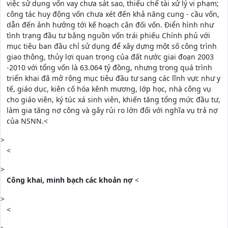
việc sử dụng vốn vay chưa sát sao, thiếu chế tài xử lý vi phạm;
công tác huy động vốn chưa xét đến khả năng cung - cầu vốn,
dẫn đến ảnh hưởng tới kế hoạch cân đối vốn. Điển hình như
tình trạng đầu tư bằng nguồn vốn trái phiếu Chính phủ với
mục tiêu ban đầu chỉ sử dụng để xây dựng một số công trình
giao thông, thủy lợi quan trọng của đất nước giai đoạn 2003
-2010 với tổng vốn là 63.064 tỷ đồng, nhưng trong quá trình
triển khai đã mở rộng mục tiêu đầu tư sang các lĩnh vực như y
tế, giáo dục, kiên cố hóa kênh mương, lớp học, nhà công vụ
cho giáo viên, ký túc xá sinh viên, khiến tăng tổng mức đầu tư,
làm gia tăng nợ công và gây rủi ro lớn đối với nghĩa vụ trả nợ
của NSNN.<
>
<
>
Công khai, minh bạch các khoản nợ
<
>
<