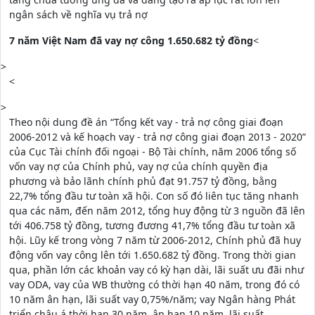
ngân sách về nghĩa vụ trả nợ
7 năm Việt Nam đã vay nợ công 1.650.682 tỷ đồng
<
>
<
>
Theo nội dung đề án “Tổng kết vay - trả nợ công giai đoạn
2006-2012 và kế hoạch vay - trả nợ công giai đoạn 2013 - 2020”
của Cục Tài chính đối ngoại - Bộ Tài chính, năm 2006 tổng số
vốn vay nợ của Chính phủ, vay nợ của chính quyền địa
phương và bảo lãnh chính phủ đạt 91.757 tỷ đồng, bằng
22,7% tổng đầu tư toàn xã hội. Con số đó liên tục tăng nhanh
qua các năm, đến năm 2012, tổng huy động từ 3 nguồn đã lên
tới 406.758 tỷ đồng, tương đương 41,7% tổng đầu tư toàn xã
hội. Lũy kế trong vòng 7 năm từ 2006-2012, Chính phủ đã huy
động vốn vay công lên tới 1.650.682 tỷ đồng. Trong thời gian
qua, phần lớn các khoản vay có kỳ hạn dài, lãi suất ưu đãi như
vay ODA, vay của WB thường có thời hạn 40 năm, trong đó có
10 năm ân hạn, lãi suất vay 0,75%/năm; vay Ngân hàng Phát
triển châu á thời hạn 30 năm, ân hạn 10 năm, lãi suất