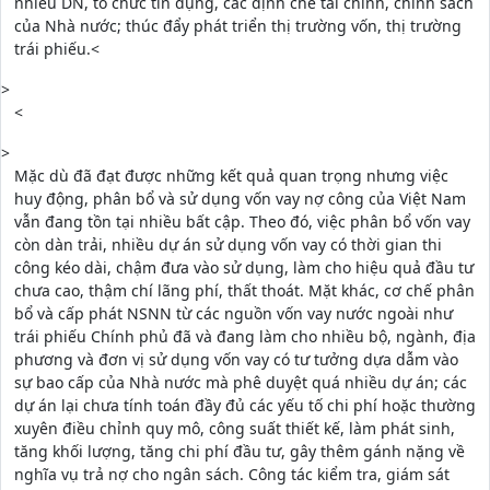
nhiều DN, tổ chức tín dụng, các định chế tài chính, chính sách
của Nhà nước; thúc đẩy phát triển thị trường vốn, thị trường
trái phiếu.<
>
<
>
Mặc dù đã đạt được những kết quả quan trọng nhưng việc
huy động, phân bổ và sử dụng vốn vay nợ công của Việt Nam
vẫn đang tồn tại nhiều bất cập. Theo đó, việc phân bổ vốn vay
còn dàn trải, nhiều dự án sử dụng vốn vay có thời gian thi
công kéo dài, chậm đưa vào sử dụng, làm cho hiệu quả đầu tư
chưa cao, thậm chí lãng phí, thất thoát. Mặt khác, cơ chế phân
bổ và cấp phát NSNN từ các nguồn vốn vay nước ngoài như
trái phiếu Chính phủ đã và đang làm cho nhiều bộ, ngành, địa
phương và đơn vị sử dụng vốn vay có tư tưởng dựa dẫm vào
sự bao cấp của Nhà nước mà phê duyệt quá nhiều dự án; các
dự án lại chưa tính toán đầy đủ các yếu tố chi phí hoặc thường
xuyên điều chỉnh quy mô, công suất thiết kế, làm phát sinh,
tăng khối lượng, tăng chi phí đầu tư, gây thêm gánh nặng về
nghĩa vụ trả nợ cho ngân sách. Công tác kiểm tra, giám sát