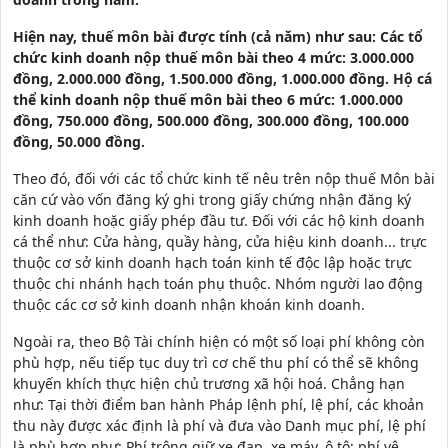
Hiện nay, thuế môn bài được tính (cả năm) như sau: Các tổ
chức kinh doanh nộp thuế môn bài theo 4 mức: 3.000.000
đồng, 2.000.000 đồng, 1.500.000 đồng, 1.000.000 đồng. Hộ cá
thể kinh doanh nộp thuế môn bài theo 6 mức: 1.000.000
đồng, 750.000 đồng, 500.000 đồng, 300.000 đồng, 100.000
đồng, 50.000 đồng.
Theo đó, đối với các tổ chức kinh tế nêu trên nộp thuế Môn bài
căn cứ vào vốn đăng ký ghi trong giấy chứng nhận đăng ký
kinh doanh hoặc giấy phép đầu tư. Đối với các hộ kinh doanh
cá thể như: Cửa hàng, quầy hàng, cửa hiệu kinh doanh... trực
thuộc cơ sở kinh doanh hạch toán kinh tế độc lập hoặc trực
thuộc chi nhánh hạch toán phụ thuộc. Nhóm người lao động
thuộc các cơ sở kinh doanh nhận khoán kinh doanh.
Ngoài ra, theo Bộ Tài chính hiện có một số loại phí không còn
phù hợp, nếu tiếp tục duy trì cơ chế thu phí có thể sẽ không
khuyến khích thực hiện chủ trương xã hội hoá. Chẳng hạn
như: Tại thời điểm ban hành Pháp lệnh phí, lệ phí, các khoản
thu này được xác định là phí và đưa vào Danh mục phí, lệ phí
là phù hợp như: Phí trông giữ xe đạp, xe máy, ô tô; phí vệ