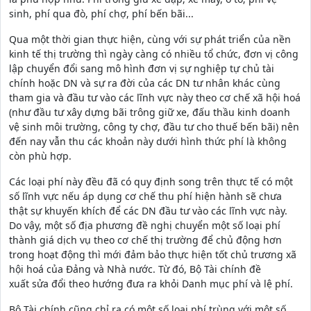
sinh, phí qua đò, phí chợ, phí bến bãi...
Qua một thời gian thực hiện, cùng với sự phát triển của nền
kinh tế thị trường thì ngày càng có nhiều tổ chức, đơn vị công
lập chuyển đổi sang mô hình đơn vị sự nghiệp tự chủ tài
chính hoặc DN và sự ra đời của các DN tư nhân khác cùng
tham gia và đầu tư vào các lĩnh vực này theo cơ chế xã hội hoá
(như đầu tư xây dựng bãi trông giữ xe, đấu thầu kinh doanh
vệ sinh môi trường, công ty chợ, đầu tư cho thuế bến bãi) nên
đến nay vẫn thu các khoản này dưới hình thức phí là không
còn phù hợp.
Các loại phí này đều đã có quy định song trên thực tế có một
số lĩnh vực nếu áp dụng cơ chế thu phí hiện hành sẽ chưa
thật sự khuyến khích để các DN đầu tư vào các lĩnh vực này.
Do vậy, một số địa phương đề nghị chuyển một số loại phí
thành giá dịch vụ theo cơ chế thị trường để chủ động hơn
trong hoạt động thì mới đảm bảo thực hiện tốt chủ trương xã
hội hoá của Đảng và Nhà nước. Từ đó, Bộ Tài chính đề
xuất sửa đổi theo hướng đưa ra khỏi Danh mục phí và lệ phí.
Bộ Tài chính cũng chỉ ra có một số loại phí trùng với một số