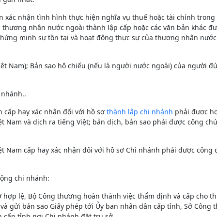
ản xác nhận tình hình thực hiện nghĩa vụ thuế hoặc tài chính trong
 thương nhân nước ngoài thành lập cấp hoặc các văn bản khác đư
chứng minh sự tồn tại và hoạt động thực sự của thương nhân nước
ệt Nam); Bản sao hộ chiếu (nếu là người nước ngoài) của người đ
 nhánh..
n cấp hay xác nhận đối với hồ sơ
thành lập chi nhánh
phải được h
ệt Nam và dịch ra tiếng Việt; bản dịch, bản sao phải được công ch
iệt Nam cấp hay xác nhận đối với hồ sơ Chi nhánh phải được công
động chi nhánh:
sơ hợp lệ, Bộ Công thương hoàn thành việc thẩm định và cấp cho t
và gửi bản sao Giấy phép tới Ủy ban nhân dân cấp tỉnh, Sở Công 
 cấp tỉnh nơi Chi nhánh đặt trụ sở.