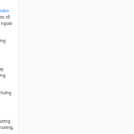
năm
ợc tổ
 ngoài
ứng
ợp
ứng
 chứng
hương
thương,