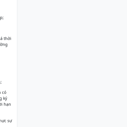
p;
á thời
ường
;
n có
g ký
ời hạn
thực sự