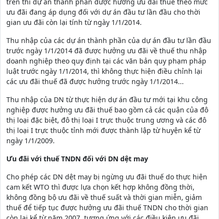
trên thì dự án thành phần được hưởng ưu đãi thuế theo mức
ưu đãi đang áp dụng đối với dự án đầu tư lần đầu cho thời
gian ưu đãi còn lại tính từ ngày 1/1/2014.
Thu nhập của các dự án thành phần của dự án đầu tư lần đầu
trước ngày 1/1/2014 đã được hưởng ưu đãi về thuế thu nhập
doanh nghiệp theo quy định tại các văn bản quy phạm pháp
luật trước ngày 1/1/2014, thì không thực hiện điều chỉnh lại
các ưu đãi thuế đã được hưởng trước ngày 1/1/2014...
Thu nhập của DN từ thực hiện dự án đầu tư mới tại khu công
nghiệp được hưởng ưu đãi thuế bao gồm cả các quận của đô
thị loại đặc biệt, đô thị loại I trực thuộc trung ương và các đô
thị loại I trực thuộc tỉnh mới được thành lập từ huyện kể từ
ngày 1/1/2009.
Ưu đãi với thuế TNDN đối với DN dệt may
Cho phép các DN dệt may bị ngừng ưu đãi thuế do thực hiện
cam kết WTO thì được lựa chọn kết hợp không đồng thời,
không đồng bộ ưu đãi về thuế suất và thời gian miễn, giảm
thuế để tiếp tục được hưởng ưu đãi thuế TNDN cho thời gian
còn lại kể từ năm 2007, tương ứng với các điều kiện ưu đãi