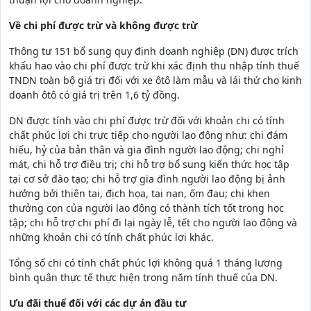
Về chi phí được trừ và không được trừ
Thông tư 151 bổ sung quy định doanh nghiệp (DN) được trích
khấu hao vào chi phí được trừ khi xác định thu nhập tính thuế
TNDN toàn bộ giá trị đối với xe ôtô làm mẫu và lái thử cho kinh
doanh ôtô có giá trị trên 1,6 tỷ đồng.
DN được tính vào chi phí được trừ đối với khoản chi có tính
chất phúc lợi chi trực tiếp cho người lao động như: chi đám
hiếu, hỷ của bản thân và gia đình người lao động; chi nghỉ
mát, chi hỗ trợ điều trị; chi hỗ trợ bổ sung kiến thức học tập
tại cơ sở đào tạo; chi hỗ trợ gia đình người lao động bị ảnh
hưởng bởi thiên tai, địch họa, tai nạn, ốm đau; chi khen
thưởng con của người lao động có thành tích tốt trong học
tập; chi hỗ trợ chi phí đi lại ngày lễ, tết cho người lao động và
những khoản chi có tính chất phúc lợi khác.
Tổng số chi có tính chất phúc lợi không quá 1 tháng lương
bình quân thực tế thực hiện trong năm tính thuế của DN.
Ưu đãi thuế đối với các dự án đầu tư